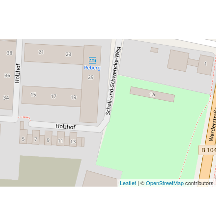
Leaflet
| ©
OpenStreetMap
contributors