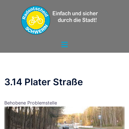
Zum
Inhalt
springen
Menü
umschalten
3.14 Plater Straße
Behobene Problemstelle