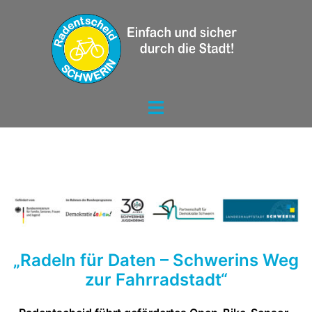
„Radeln für Daten – Schwerins Weg
zur Fahrradstadt“