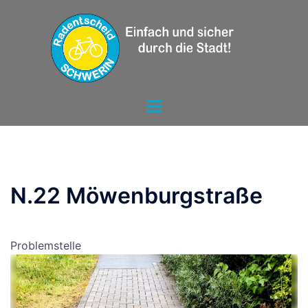
Zum
Inhalt
springen
Menü
umschalten
N.22 Möwenburgstraße
Problemstelle