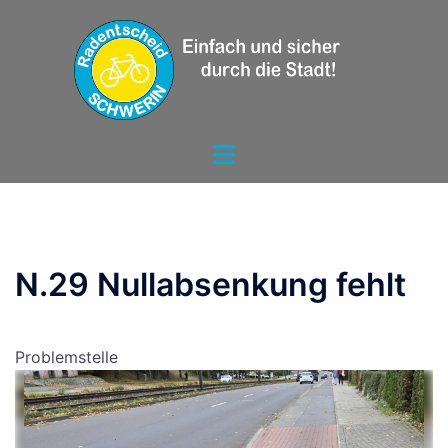
Zum
Inhalt
springen
Menü
umschalten
N.29 Nullabsenkung fehlt
Problemstelle