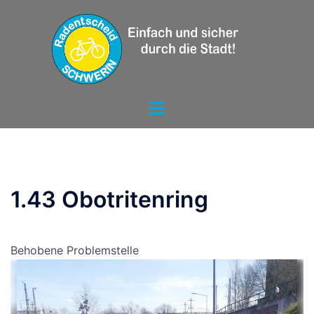
Zum
Inhalt
springen
Menü
umschalten
1.43 Obotritenring
Behobene Problemstelle