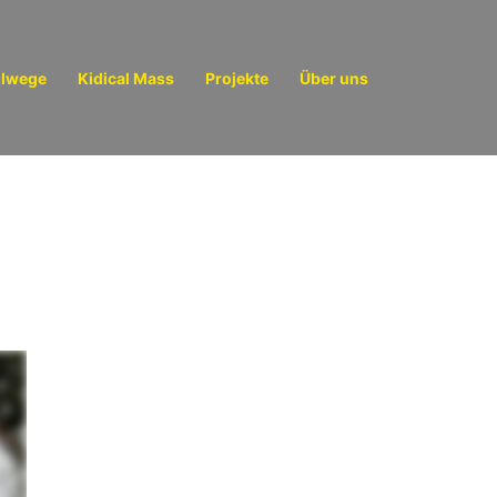
ulwege
Kidical Mass
Projekte
Über uns