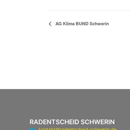
Veranstaltung-
AG Klima BUND Schwerin
Navigation
RADENTSCHEID SCHWERIN
kontakt@radentscheid-schwerin.de