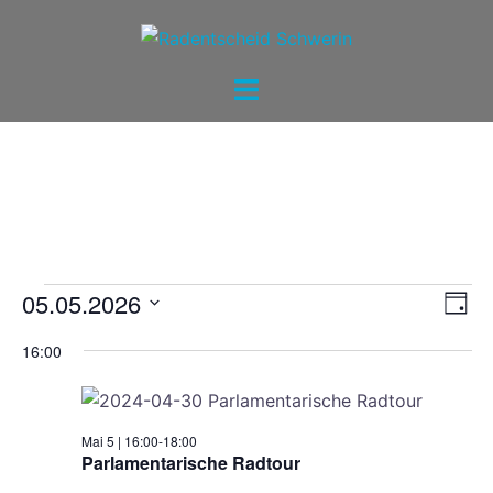
Zum
Inhalt
springen
Menü
umschalten
Veranstaltungen
Ans
05.05.2026
Ver
TAG
Ans
Navi
Datum
für
Nav
16:00
wählen.
5.
Mai
Mai 5 | 16:00
-
18:00
2026
Parlamentarische Radtour