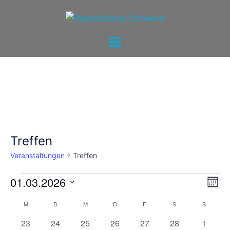
Zum
Inhalt
springen
Menü
umschalten
Treffen
Veranstaltungen
Treffen
Veranstaltungen
Ans
01.03.2026
Ver
MON
Ans
Navi
Datum
Kalender
Nav
M
MONTAG
D
DIENSTAG
M
MITTWOCH
D
DONNERSTAG
F
FREITAG
S
SAMSTAG
S
SONNTA
wählen.
von
0
0
0
0
0
0
0
23
24
25
26
27
28
1